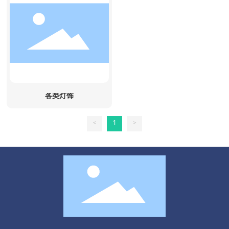
各类灯饰
<
1
>